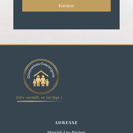
Envoyer
ADRESSE
Murviel-Lès-Béziers