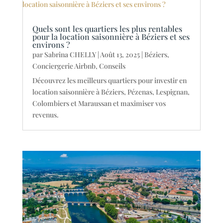
Quels sont les quartiers les plus rentables
pour la location saisonnière à Béziers et ses
environs ?
par
Sabrina CHELLY
|
Août 13, 2025
|
Béziers
,
Conciergerie Airbnb
,
Conseils
Découvrez les meilleurs quartiers pour investir en
location saisonnière à Béziers, Pézenas, Lespignan,
Colombiers et Maraussan et maximiser vos
revenus.