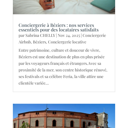
Conciergerie à Béziers : nos services
essentiels pour des locataires satisfaits
par
Sabrina CHELLY
|
Nov 24, 2025
|
Conciergerie
Airbnb
,
Béziers
,
Conciergerie locative
Entre patrimoine, culture et douceur de vivre,
Béziers est une destination de plus en plus prisée
par les voyageurs français et étrangers.Avec sa
proximité de la mer, son centre historique rénové,
ses festivals et sa célèbre Feria, la ville attire une
clientèle variée...