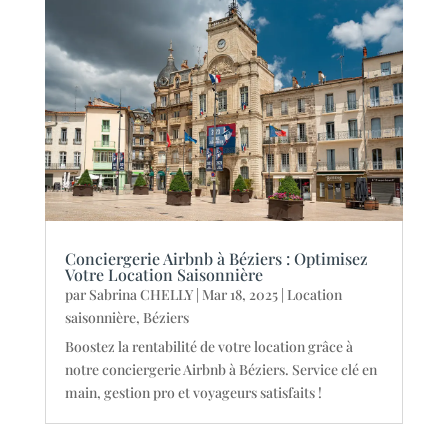
Conciergerie Airbnb à Béziers : Optimisez
Votre Location Saisonnière
par
Sabrina CHELLY
|
Mar 18, 2025
|
Location
saisonnière
,
Béziers
Boostez la rentabilité de votre location grâce à
notre conciergerie Airbnb à Béziers. Service clé en
main, gestion pro et voyageurs satisfaits !